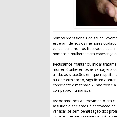
Somos profissionais de saúde, vivem
esperam de nós os melhores cuidad
vezes, sentimo-nos frustrados pela im
homens e mulheres sem esperança de 
Recusamos manter ou iniciar tratamen
morrer. Conhecemos as vantagens dos
ainda, as situações em que respeitar 
autodeterminação, significam aceitar
consciente e reiterado –, não fosse a
compaixão humanista.
Associamo-nos ao movimento em curs
assistida e apelamos à aprovação de 
verificar-se sem penalização dos prof
Uma lei que não obrigue ninguém, sej