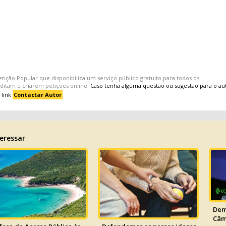
etição Popular
que disponibiliza um serviço público gratuito para todos os
editam e criarem
petições
online.
Caso tenha alguma questão ou sugestão para o au
 link
Contactar Autor
eressar
Dem
Câm