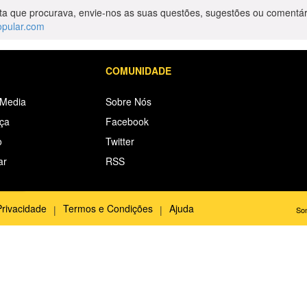
ta que procurava, envie-nos as suas questões, sugestões ou comentár
opular.com
COMUNIDADE
 Media
Sobre Nós
iça
Facebook
o
Twitter
ar
RSS
Privacidade
Termos e Condições
Ajuda
Son