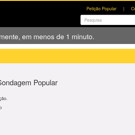
Petição Popular
C
amente, em menos de 1 minuto.
 Sondagem Popular
ção.
o