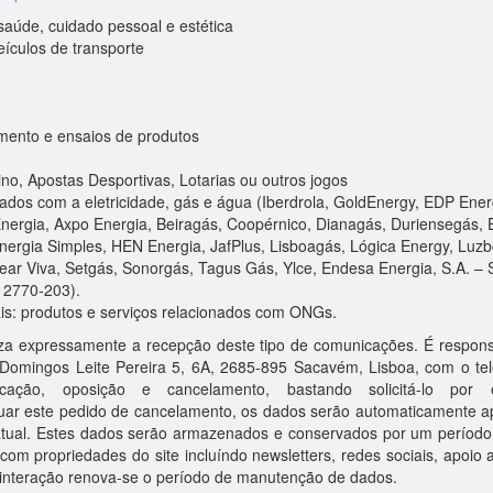
saúde, cuidado pessoal e estética
eículos de transporte
mento e ensaios de produtos
ino, Apostas Desportivas, Lotarias ou outros jogos
ados com a eletricidade, gás e água (Iberdrola, GoldEnergy, EDP Energ
Energia, Axpo Energia, Beiragás, Coopérnico, Dianagás, Duriensegás, E
Energia Simples, HEN Energia, JafPlus, Lisboagás, Lógica Energy, Luz
lear Viva, Setgás, Sonorgás, Tagus Gás, Ylce, Endesa Energia, S.A. – 
, 2770-203).
: produtos e serviços relacionados com ONGs.
toriza expressamente a recepção deste tipo de comunicações. É respon
Domingos Leite Pereira 5, 6A, 2685-895 Sacavém, Lisboa, com o te
ficação, oposição e cancelamento, bastando solicitá-lo por
tuar este pedido de cancelamento, os dados serão automaticamente 
ratual. Estes dados serão armazenados e conservados por um perío
com propriedades do site incluíndo newsletters, redes sociais, apoio
a interação renova-se o período de manutenção de dados.