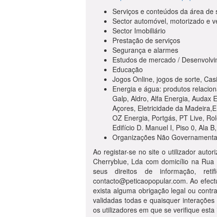
Serviços e conteúdos da área de 
Sector automóvel, motorizado e v
Sector Imobiliário
Prestação de serviços
Segurança e alarmes
Estudos de mercado / Desenvolvi
Educação
Jogos Online, jogos de sorte, Cas
Energia e água: produtos relacion
Galp, Aldro, Alfa Energia, Audax 
Açores, Eletricidade da Madeira,
OZ Energia, Portgás, PT Live, Ro
Edifício D. Manuel I, Piso 0, Ala B
Organizações Não Governamentais
Ao registar-se no site o utilizador au
Cherryblue, Lda com domicílio na Rua 
seus direitos de informação, reti
contacto@peticaopopular.com
. Ao efec
exista alguma obrigação legal ou cont
validadas todas e quaisquer interações 
os utilizadores em que se verifique est