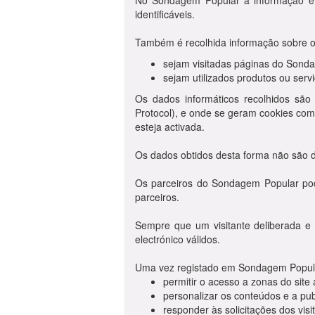
No Sondagem Popular a informação é re
identificáveis.
Também é recolhida informação sobre o 
sejam visitadas páginas do Sond
sejam utilizados produtos ou ser
Os dados informáticos recolhidos são
Protocol), e onde se geram cookies com
esteja activada.
Os dados obtidos desta forma não são d
Os parceiros do Sondagem Popular pod
parceiros.
Sempre que um visitante deliberada e
electrónico válidos.
Uma vez registado em Sondagem Popular, 
permitir o acesso a zonas do site 
personalizar os conteúdos e a pub
responder às solicitações dos visi