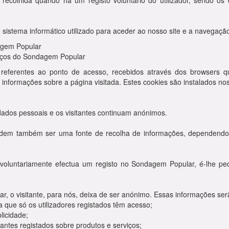
colhida quando há um registo voluntário do utilizador, sendo os d
sistema informático utilizado para aceder ao nosso site e a navegaçã
agem Popular
viços do Sondagem Popular
 referentes ao ponto de acesso, recebidos através dos browsers q
 informações sobre a página visitada. Estes cookies são instalados no
ados pessoais e os visitantes continuam anónimos.
em também ser uma fonte de recolha de informações, dependendo ta
 voluntariamente efectua um registo no Sondagem Popular, é-lhe p
o visitante, para nós, deixa de ser anónimo. Essas informações serão
a que só os utilizadores registados têm acesso;
licidade;
tantes registados sobre produtos e serviços;