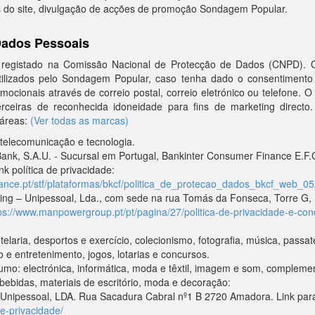
s do site, divulgação de acções de promoção Sondagem Popular.
 Dados Pessoais
 registado na Comissão Nacional de Protecção de Dados (CNPD). O
utilizados pelo Sondagem Popular, caso tenha dado o consentimento n
mocionais através de correio postal, correio eletrónico ou telefone.
ceiras de reconhecida idoneidade para fins de marketing directo.
 áreas:
(Ver todas as marcas)
 telecomunicação e tecnologia.
 Bank, S.A.U. - Sucursal em Portugal, Bankinter Consumer Finance E.F
k política de privacidade:
ance.pt/stf/plataformas/bkcf/politica_de_protecao_dados_bkcf_web_0
g – Unipessoal, Lda., com sede na rua Tomás da Fonseca, Torre G, P
ps://www.manpowergroup.pt/pt/pagina/27/politica-de-privacidade-e-con
telaria, desportos e exercício, colecionismo, fotografia, música, pass
e entretenimento, jogos, lotarias e concursos.
mo: electrónica, informática, moda e têxtil, imagem e som, complement
 bebidas, materiais de escritório, moda e decoração:
nipessoal, LDA. Rua Sacadura Cabral nº1 B 2720 Amadora. Link para a
de-privacidade/