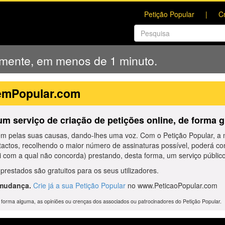
Petição Popular
C
amente, em menos de 1 minuto.
emPopular.com
m serviço de criação de petições online, de forma gr
em pelas suas causas, dando-lhes uma voz. Com o Petição Popular, a
tactos, recolhendo o maior número de assinaturas possível, poderá con
i com a qual não concorda) prestando, desta forma, um serviço públic
prestados são gratuitos para os seus utilizadores.
 mudança.
Crie já a sua Petição Popular
no www.PeticaoPopular.com
de forma alguma, as opiniões ou crenças dos associados ou patrocinadores do Petição Popular.