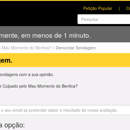
Petição Popular
C
amente, em menos de 1 minuto.
o Mau Momento do Benfica?
Denunciar Sondagem
gem.
Sondagens com a sua opinião.
 Culpado pelo Mau Momento do Benfica?
a opção: