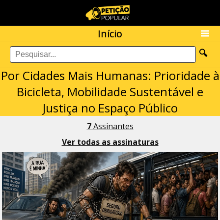
Início
🔍
Por Cidades Mais Humanas: Prioridade à
Bicicleta, Mobilidade Sustentável e
Justiça no Espaço Público
7
Assinantes
Ver todas as assinaturas