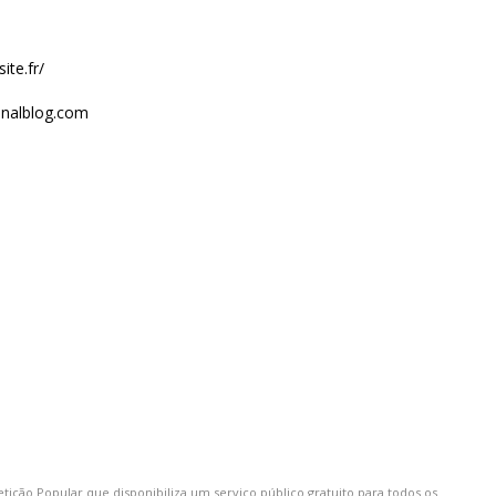
te.fr/
canalblog.com
etição Popular
que disponibiliza um serviço público gratuito para todos os