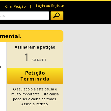
Login ou Registar
Criar Petição
amental.
Assinaram a petição
1
ASSINANTE
T
Petição
Terminada
O seu apoio a esta causa é
muito importante. Esta causa
pode ser a causa de todos.
Assine a Petição.