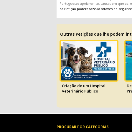
Portugueses apoiarem as causas em que acr
da Petição poderá fazê-lo através do seguinte
Outras Petições que lhe podem int
Criação de um Hospital
De
Veterinário Público
Pr
PROCURAR POR CATEGORIAS