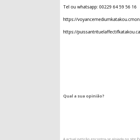
Tel ou whatsapp: 00229 64 59 56 16
https://voyancemediumkatakou.cmonsi
https://puissantrituelaffectifkatakou.
Qual a sua opinião?
A actual
petição
encontra-se alojada no site
P