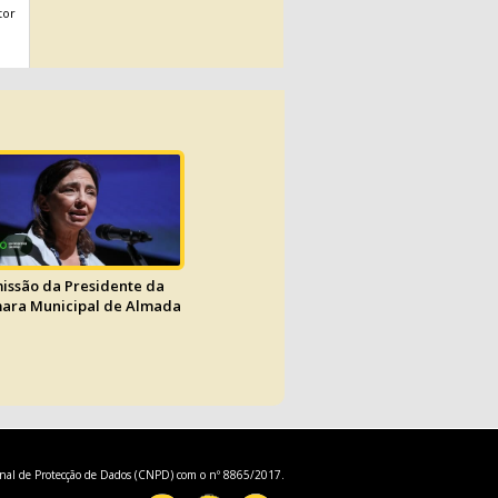
tor
issão da Presidente da
ara Municipal de Almada
onal de Protecção de Dados (CNPD) com o nº 8865/2017.