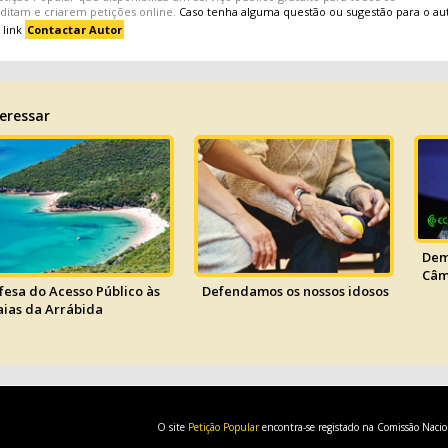
editam e criarem
petições
online.
Caso tenha alguma questão ou sugestão para o au
 link
Contactar Autor
eressar
Dem
Câm
fesa do Acesso Público às
Defendamos os nossos idosos
aias da Arrábida
O site
Petição Popular
encontra-se registado na Comissão Naci