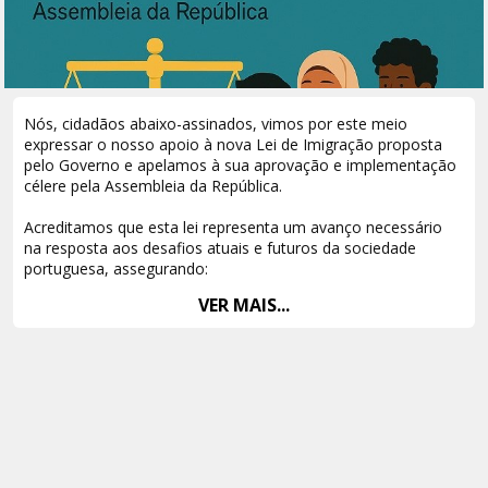
Nós, cidadãos abaixo-assinados, vimos por este meio
expressar o nosso apoio à nova Lei de Imigração proposta
pelo Governo e apelamos à sua aprovação e implementação
célere pela Assembleia da República.
Acreditamos que esta lei representa um avanço necessário
na resposta aos desafios atuais e futuros da sociedade
portuguesa, assegurando:
VER MAIS...
Maior dignidade e proteção dos direitos humanos de quem
escolhe Portugal como destino de vida;
Melhor integração social, cultural e laboral de imigrantes,
promovendo uma sociedade mais inclusiva e coesa;
Regularização mais eficiente e transparente, combatendo a
precariedade e a exploração;