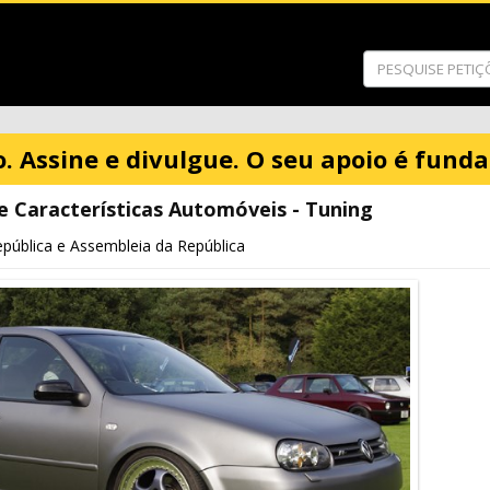
o. Assine e divulgue. O seu apoio é fund
e Características Automóveis - Tuning
pública e Assembleia da República