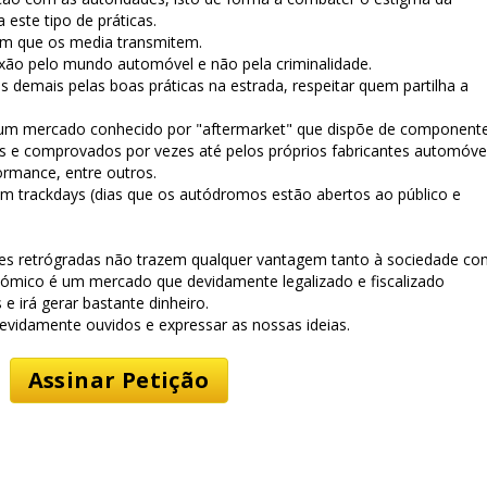
 este tipo de práticas.
m que os media transmitem.
xão pelo mundo automóvel e não pela criminalidade.
os demais pelas boas práticas na estrada, respeitar quem partilha a
e um mercado conhecido por "aftermarket" que dispõe de component
s e comprovados por vezes até pelos próprios fabricantes automóve
rmance, entre outros.
 em trackdays (dias que os autódromos estão abertos ao público e
s retrógradas não trazem qualquer vantagem tanto à sociedade c
nómico é um mercado que devidamente legalizado e fiscalizado
e irá gerar bastante dinheiro.
vidamente ouvidos e expressar as nossas ideias.
Assinar Petição