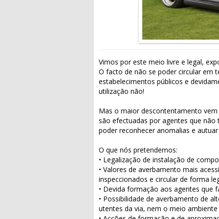
Vimos por este meio livre e legal, ex
O facto de não se poder circular em t
estabelecimentos públicos e devidame
utilização não!
Mas o maior descontentamento vem co
são efectuadas por agentes que não
poder reconhecer anomalias e autuar
O que nós pretendemos:
• Legalização de instalação de compo
• Valores de averbamento mais acessí
inspeccionados e circular de forma leg
• Devida formação aos agentes que fa
• Possibilidade de averbamento de a
utentes da via, nem o meio ambiente
• Acções de formação e de aproximaç