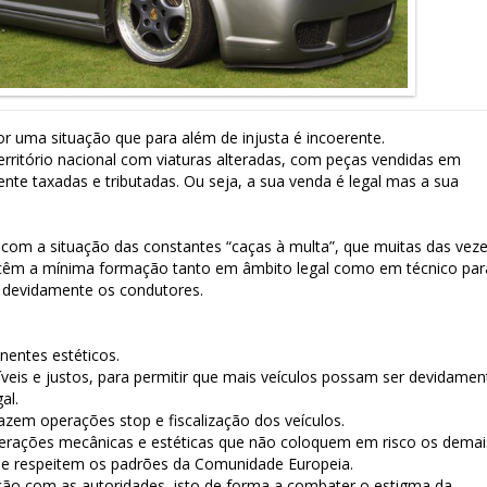
por uma situação que para além de injusta é incoerente.
erritório nacional com viaturas alteradas, com peças vendidas em
nte taxadas e tributadas. Ou seja, a sua venda é legal mas a sua
m a situação das constantes “caças à multa”, que muitas das vez
 têm a mínima formação tanto em âmbito legal como em técnico par
 devidamente os condutores.
nentes estéticos.
veis e justos, para permitir que mais veículos possam ser devidamen
al.
zem operações stop e fiscalização dos veículos.
lterações mecânicas e estéticas que não coloquem em risco os demai
 e respeitem os padrões da Comunidade Europeia.
ão com as autoridades, isto de forma a combater o estigma da