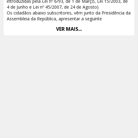
introduzidas pela Lei nº 6/93, de 1 de Março, Lei 15/2003, de
4 de Junho e Lei nº 45/2007, de 24 de Agosto)
Os cidadãos abaixo subscritores, vêm junto da Presidência da
Assembleia da República, apresentar a seguinte
VER MAIS...
PETIÇÃO POPULAR
Com os fundamentos que seguem:
Considerando que:
1) Nos termos do artigo 13º da C.R.P., o legislador
constituinte dispõe que “todos os cidadãos têm a mesma
dignidade social e são iguais perante a lei”; e que “ninguém
pode ser privilegiado, beneficiado, prejudicado, privado de
qualquer direito ou isento de qualquer dever em razão de
ascendência, sexo, raça, língua, território de origem, religião,
convicções políticas ou ideológicas, instrução, situação
económica, condição social ou orientação sexual”;
2) O artigo 32º, nº 1 da C.R.P. dispõe que “o processo criminal
assegura todas as garantias de defesa, incluindo o recurso”.
3) A jurisprudência – inclusive a constitucional – vem