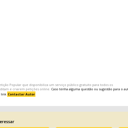
etição Popular
que disponibiliza um serviço público gratuito para todos os
editam e criarem
petições
online.
Caso tenha alguma questão ou sugestão para o au
 link
Contactar Autor
eressar