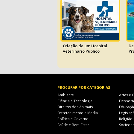
Criação de um Hospital
De
Veterinário Público
Pr
PROCURAR POR CATEGORIAS
Ambiente
Artes e 
Ciência e Tecnologia
Desport
Direitos dos Animais
Educaçã
Entretenimento e Media
Legislaçã
Política e Governo
Religião
Saúde e Bem-Estar
Socieda