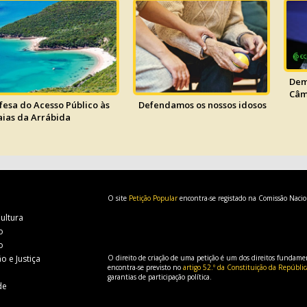
Dem
Câm
fesa do Acesso Público às
Defendamos os nossos idosos
aias da Arrábida
O site
Petição Popular
encontra-se registado na Comissão Naci
Cultura
o
o
o e Justiça
O direito de criação de uma petição é um dos direitos fundament
encontra-se previsto no
artigo 52.º da Constituição da Repúbli
garantias de participação política.
de