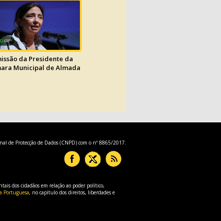
issão da Presidente da
ara Municipal de Almada
onal de Protecção de Dados (CNPD) com o nº 8865/2017.
ais dos cidadãos em relação ao poder político,
ca Portuguesa
, no capítulo dos direitos, liberdades e