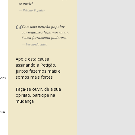
se ouvir!
Petição Popular
Com uma petição popular
conseguimos fazer-nos ouvir,
é uma ferramenta poderosa.
Fernanda Silva
Apoie esta causa
assinando a Petição,
juntos fazemos mais e
somos mais fortes.
órios)
Faça-se ouvir, dê a sua
opinião, participe na
mudança.
Dia