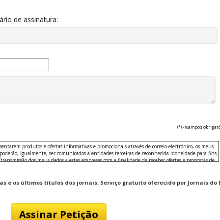
io de assinatura:
(*) - (campos obrigat
esentarem produtos e ofertas informativas e promocionais através de correio electrónico, os meus
 poderão, igualmente, ser comunicados a entidades terceiras de reconhecida idoneidade para fins
/transmissão dos meus dados a estas empresas com a finalidade de receber ofertas e propostas de
ção e tecnologia.
 e os últimos títulos dos jornais. Serviço gratuito oferecido por Jornais do 
sportos e exercício, colecionismo, fotografia, música, passatempos, brinquedos, transportes,
to, jogos, lotarias e concursos.
nica, informática, moda e têxtil, imagem e som, complementos, casa, utilidades domésticas,