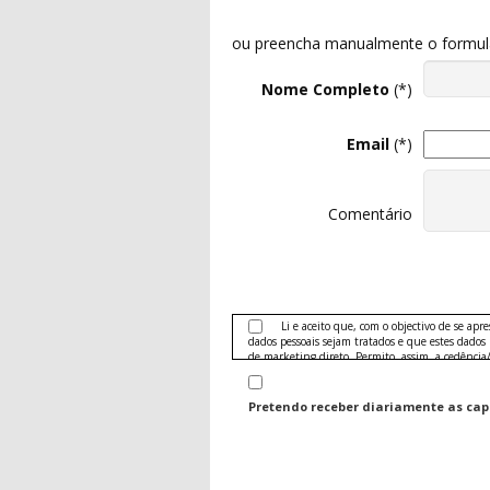
ou preencha manualmente o formulár
Nome Completo
(*)
Email
(*)
Comentário
Li e aceito que, com o objectivo de se apr
dados pessoais sejam tratados e que estes dados
de marketing direto. Permito, assim, a cedência
publicidade das seguintes áreas:
Produtos e serviços nas áreas de telecomunica
Pretendo receber diariamente as capas
Banca (crédito, cartões)
Seguradoras e seguros
Conteúdos editoriais, turismo e hotelaria, de
jardinagem, hobbies, comunicação e entretenimen
Ofertas no sector do grande consumo: electró