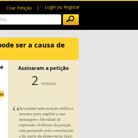
Login ou Registar
Criar Petição
pode ser a causa de
te
Assinaram a petição
2
PESSOAS
ou
e
Ao assinar uma petição utiliza a
internet para ampliar a sua
mensagem e liberdade de
expressão. O direito de petição
está garantido pela constituição
e faz parte da democracia, faça-