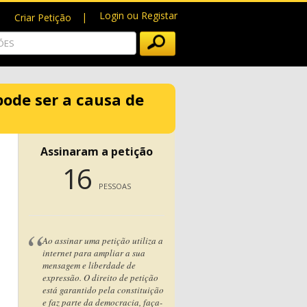
Login ou Registar
Criar Petição
pode ser a causa de
Assinaram a petição
16
PESSOAS
Ao assinar uma petição utiliza a
internet para ampliar a sua
mensagem e liberdade de
expressão. O direito de petição
está garantido pela constituição
e faz parte da democracia, faça-