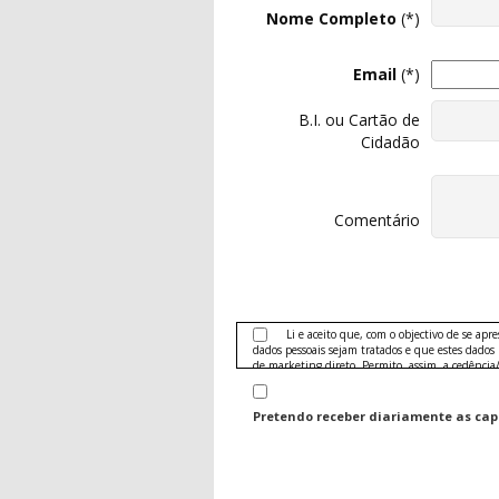
Nome Completo
(*)
Email
(*)
B.I. ou Cartão de
Cidadão
Comentário
Li e aceito que, com o objectivo de se apr
dados pessoais sejam tratados e que estes dados
de marketing direto. Permito, assim, a cedência
publicidade das seguintes áreas:
Produtos e serviços nas áreas de telecomunica
Pretendo receber diariamente as capas
Banca (crédito, cartões)
Seguradoras e seguros
Conteúdos editoriais, turismo e hotelaria, de
jardinagem, hobbies, comunicação e entretenimen
Ofertas no sector do grande consumo: electró