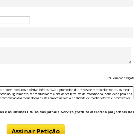
(*) - (campos obrigat
esentarem produtos e ofertas informativas e promocionais através de correio electrónico, os meus
 poderão, igualmente, ser comunicados a entidades terceiras de reconhecida idoneidade para fins
/transmissão dos meus dados a estas empresas com a finalidade de receber ofertas e propostas de
ção e tecnologia.
 e os últimos títulos dos jornais. Serviço gratuito oferecido por Jornais do 
sportos e exercício, colecionismo, fotografia, música, passatempos, brinquedos, transportes,
to, jogos, lotarias e concursos.
nica, informática, moda e têxtil, imagem e som, complementos, casa, utilidades domésticas,