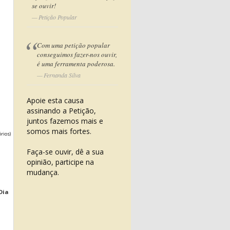
se ouvir!
Petição Popular
Com uma petição popular
conseguimos fazer-nos ouvir,
é uma ferramenta poderosa.
Fernanda Silva
Apoie esta causa
assinando a Petição,
juntos fazemos mais e
somos mais fortes.
órios)
Faça-se ouvir, dê a sua
opinião, participe na
mudança.
Dia