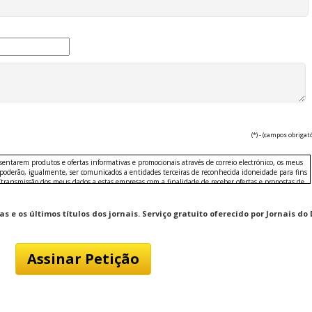
(*) - (campos obrigat
esentarem produtos e ofertas informativas e promocionais através de correio electrónico, os meus
 poderão, igualmente, ser comunicados a entidades terceiras de reconhecida idoneidade para fins
/transmissão dos meus dados a estas empresas com a finalidade de receber ofertas e propostas de
ção e tecnologia.
 e os últimos títulos dos jornais. Serviço gratuito oferecido por Jornais do 
sportos e exercício, colecionismo, fotografia, música, passatempos, brinquedos, transportes,
to, jogos, lotarias e concursos.
nica, informática, moda e têxtil, imagem e som, complementos, casa, utilidades domésticas,
, materiais de escritório, moda e decoração.
o pessoal e estética
transporte