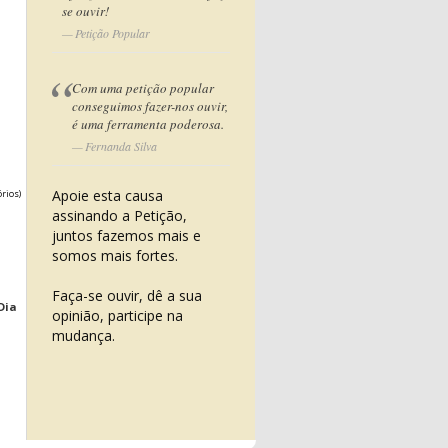
se ouvir!
Petição Popular
Com uma petição popular
conseguimos fazer-nos ouvir,
é uma ferramenta poderosa.
Fernanda Silva
Apoie esta causa
órios)
assinando a Petição,
juntos fazemos mais e
somos mais fortes.
Faça-se ouvir, dê a sua
Dia
opinião, participe na
mudança.