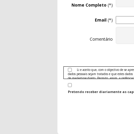
Nome Completo
(*)
Email
(*)
Comentário
Li e aceito que, com o objectivo de se apr
dados pessoais sejam tratados e que estes dados
de marketing direto. Permito, assim, a cedência
publicidade das seguintes áreas:
Produtos e serviços nas áreas de telecomunica
Pretendo receber diariamente as capas
Banca (crédito, cartões)
Seguradoras e seguros
Conteúdos editoriais, turismo e hotelaria, de
jardinagem, hobbies, comunicação e entretenimen
Ofertas no sector do grande consumo: electró
bazar, mobiliário, drogaria, alimentação, bebidas
Serviços e conteúdos da área de saúde, cuidad
Sector automóvel, motorizado e veículos de 
Sector Imobiliário
Prestação de serviços