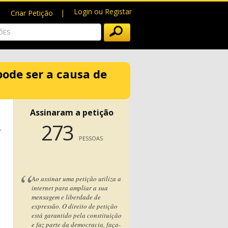
Login ou Registar
Criar Petição
pode ser a causa de
Assinaram a petição
273
r
PESSOAS
Ao assinar uma petição utiliza a
internet para ampliar a sua
mensagem e liberdade de
expressão. O direito de petição
está garantido pela constituição
e faz parte da democracia, faça-