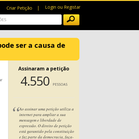
Login ou Registar
Criar Petição
pode ser a causa de
Assinaram a petição
4.550
ar
PESSOAS
Ao assinar uma petição utiliza a
internet para ampliar a sua
mensagem e liberdade de
expressão. O direito de petição
está garantido pela constituição
e faz parte da democracia, faça-