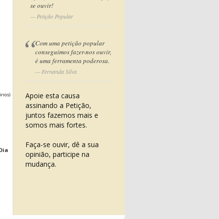
se ouvir!
Petição Popular
Com uma petição popular
conseguimos fazer-nos ouvir,
é uma ferramenta poderosa.
Fernanda Silva
Apoie esta causa
órios)
assinando a Petição,
juntos fazemos mais e
somos mais fortes.
Faça-se ouvir, dê a sua
Dia
opinião, participe na
mudança.