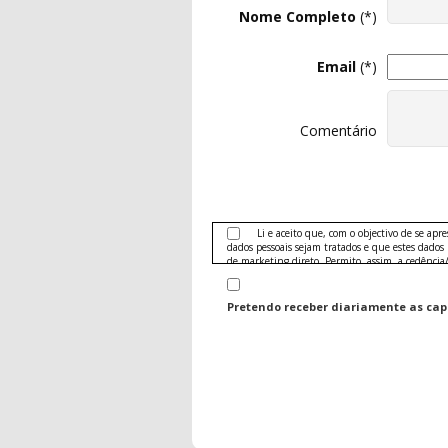
Nome Completo
(*)
Email
(*)
Comentário
Li e aceito que, com o objectivo de se apr
dados pessoais sejam tratados e que estes dados
de marketing direto. Permito, assim, a cedência
publicidade das seguintes áreas:
Produtos e serviços nas áreas de telecomunica
Pretendo receber diariamente as capas
Banca (crédito, cartões)
Seguradoras e seguros
Conteúdos editoriais, turismo e hotelaria, de
jardinagem, hobbies, comunicação e entretenimen
Ofertas no sector do grande consumo: electró
bazar, mobiliário, drogaria, alimentação, bebidas
Serviços e conteúdos da área de saúde, cuidad
Sector automóvel, motorizado e veículos de 
Sector Imobiliário
Prestação de serviços