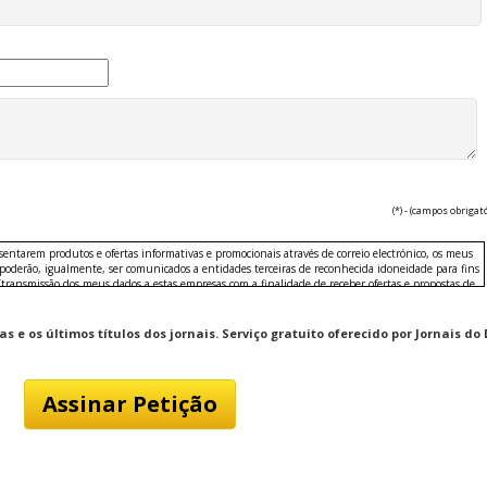
(*) - (campos obrigat
esentarem produtos e ofertas informativas e promocionais através de correio electrónico, os meus
 poderão, igualmente, ser comunicados a entidades terceiras de reconhecida idoneidade para fins
/transmissão dos meus dados a estas empresas com a finalidade de receber ofertas e propostas de
ção e tecnologia.
 e os últimos títulos dos jornais. Serviço gratuito oferecido por Jornais do 
sportos e exercício, colecionismo, fotografia, música, passatempos, brinquedos, transportes,
to, jogos, lotarias e concursos.
nica, informática, moda e têxtil, imagem e som, complementos, casa, utilidades domésticas,
, materiais de escritório, moda e decoração.
o pessoal e estética
transporte