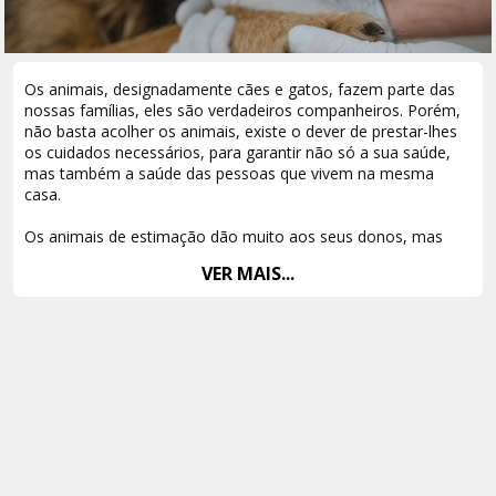
Os animais, designadamente cães e gatos, fazem parte das
nossas famílias, eles são verdadeiros companheiros. Porém,
não basta acolher os animais, existe o dever de prestar-lhes
os cuidados necessários, para garantir não só a sua saúde,
mas também a saúde das pessoas que vivem na mesma
casa.
Os animais de estimação dão muito aos seus donos, mas
também significam um encargo, porém, nem todos os donos
VER MAIS...
têm um orçamento que possa responder às suas
necessidades!
O Hospital de Medicina Veterinária, o único hospital publico,
onde se podia prestar auxílio aos animais, converteu-se num
verdadeiro Hospital Particular. Neste momento, não existe
um Hospital Publico Veterinário, tal privação põe em causa a
saúde dos animais, correndo o risco de haver mais animais
maltratados, por não haver condições que permitam
sustentar as despesas de saúde e assistência necessária.