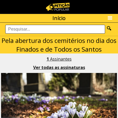
Início
🔍
Pela abertura dos cemitérios no dia dos
Finados e de Todos os Santos
1
Assinantes
Ver todas as assinaturas