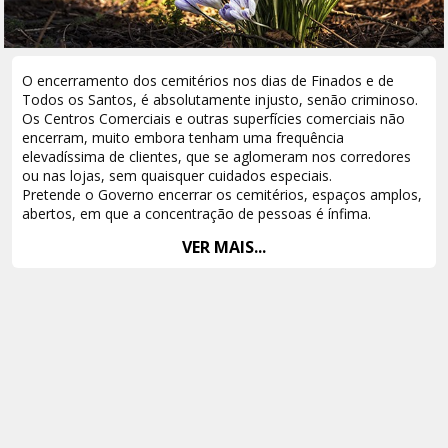
O encerramento dos cemitérios nos dias de Finados e de
Todos os Santos, é absolutamente injusto, senão criminoso.
Os Centros Comerciais e outras superfícies comerciais não
encerram, muito embora tenham uma frequência
elevadíssima de clientes, que se aglomeram nos corredores
ou nas lojas, sem quaisquer cuidados especiais.
Pretende o Governo encerrar os cemitérios, espaços amplos,
abertos, em que a concentração de pessoas é ínfima.
Qual a razão lógica para tal medida?
VER MAIS...
A veneração dos nossos mortos, está nos hábitos ancestrais
dos portugueses. É um dia de grande importância para a
maioria dos portugueses.
Além desse factor, de elevada importância, há a considerar o
prejuízo incalculável que sofrem os produtores de flores, os
importadores, as floristas.
Nesses dias, são gerados muitas centenas de milhares de
Euros, que são o sustento de centenas, senão milhares de
famílias.
O encerramento dos cemitérios nesses dias santos, provoca
o colapso de uma das industrias do país e a revolta de todo