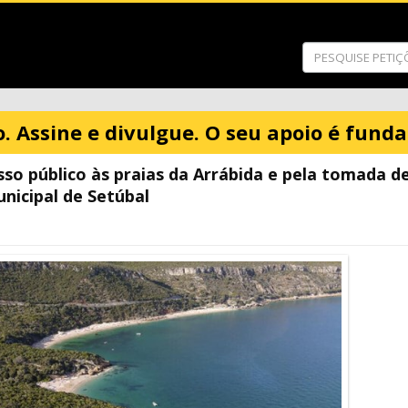
o. Assine e divulgue. O seu apoio é fund
sso público às praias da Arrábida e pela tomada d
nicipal de Setúbal