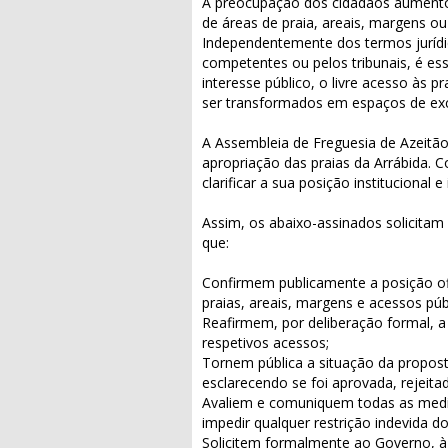
A preocupação dos cidadãos aumentou
de áreas de praia, areais, margens ou
Independentemente dos termos jurídi
competentes ou pelos tribunais, é es
interesse público, o livre acesso às p
ser transformados em espaços de exc
A Assembleia de Freguesia de Azeitão
apropriação das praias da Arrábida. 
clarificar a sua posição instituciona
Assim, os abaixo-assinados solicitam
que:
Confirmem publicamente a posição ofi
praias, areais, margens e acessos púb
Reafirmem, por deliberação formal, a 
respetivos acessos;
Tornem pública a situação da propos
esclarecendo se foi aprovada, rejeita
Avaliem e comuniquem todas as medidas
impedir qualquer restrição indevida d
Solicitem formalmente ao Governo, à