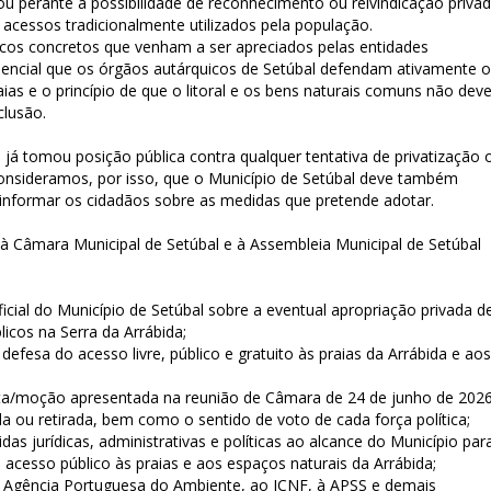
 perante a possibilidade de reconhecimento ou reivindicação priva
 acessos tradicionalmente utilizados pela população.
cos concretos que venham a ser apreciados pelas entidades
sencial que os órgãos autárquicos de Setúbal defendam ativamente o
raias e o princípio de que o litoral e os bens naturais comuns não de
lusão.
 já tomou posição pública contra qualquer tentativa de privatização 
Consideramos, por isso, que o Município de Setúbal deve também
l e informar os cidadãos sobre as medidas que pretende adotar.
 à Câmara Municipal de Setúbal e à Assembleia Municipal de Setúbal
cial do Município de Setúbal sobre a eventual apropriação privada d
licos na Serra da Arrábida;
defesa do acesso livre, público e gratuito às praias da Arrábida e aos
ta/moção apresentada na reunião de Câmara de 24 de junho de 2026
da ou retirada, bem como o sentido de voto de cada força política;
 jurídicas, administrativas e políticas ao alcance do Município par
o acesso público às praias e aos espaços naturais da Arrábida;
 Agência Portuguesa do Ambiente, ao ICNF, à APSS e demais