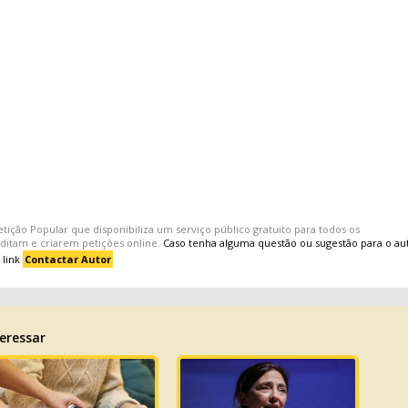
etição Popular
que disponibiliza um serviço público gratuito para todos os
editam e criarem
petições
online.
Caso tenha alguma questão ou sugestão para o au
 link
Contactar Autor
eressar