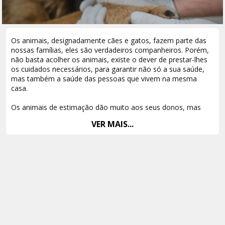
Os animais, designadamente cães e gatos, fazem parte das
nossas famílias, eles são verdadeiros companheiros. Porém,
não basta acolher os animais, existe o dever de prestar-lhes
os cuidados necessários, para garantir não só a sua saúde,
mas também a saúde das pessoas que vivem na mesma
casa.
Os animais de estimação dão muito aos seus donos, mas
também significam um encargo, porém, nem todos os donos
VER MAIS...
têm um orçamento que possa responder às suas
necessidades!
O Hospital de Medicina Veterinária, o único hospital publico,
onde se podia prestar auxílio aos animais, converteu-se num
verdadeiro Hospital Particular. Neste momento, não existe
um Hospital Publico Veterinário, tal privação põe em causa a
saúde dos animais, correndo o risco de haver mais animais
maltratados, por não haver condições que permitam
sustentar as despesas de saúde e assistência necessária.