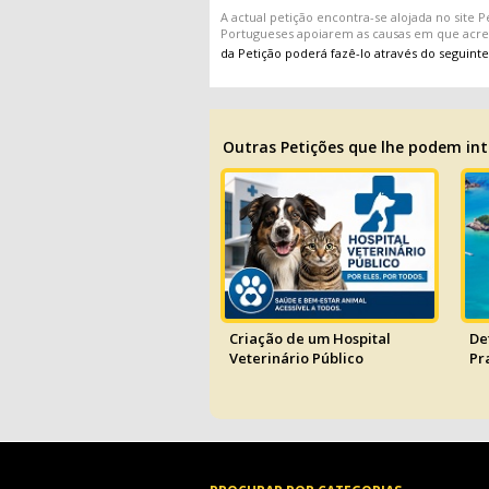
A actual
petição
encontra-se alojada no site
P
Portugueses apoiarem as causas em que acr
da Petição poderá fazê-lo através do seguinte
Outras Petições que lhe podem int
Criação de um Hospital
De
Veterinário Público
Pr