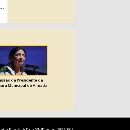
tor
issão da Presidente da
ara Municipal de Almada
onal de Protecção de Dados (CNPD) com o nº 8865/2017.