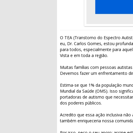
O TEA (Transtorno do Espectro Autis
eu, Dr. Carlos Gomes, estou profund
para todos, especialmente para aque
Vista e em toda a região.
Muitas famílias com pessoas autistas
Devemos fazer um enfrentamento dire
Estima-se que 1% da população mund
Mundial da Saúde (OMS). Isso signifi
portadoras de autismo que necessi
dos poderes públicos.
Acredito que essa ação inclusiva não
também enriqueceria nossa comunida
Por isso, peço o seu apoio: assine e