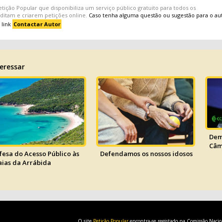
etição Popular
que disponibiliza um serviço público gratuito para todos os
editam e criarem
petições
online.
Caso tenha alguma questão ou sugestão para o au
 link
Contactar Autor
eressar
Dem
Câm
fesa do Acesso Público às
Defendamos os nossos idosos
aias da Arrábida
O site
Petição Popular
encontra-se registado na Comissão Naci