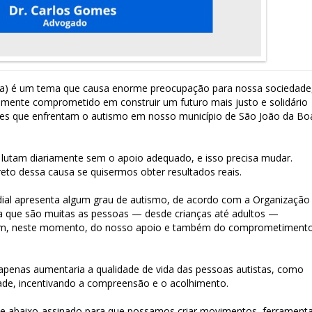
ta) é um tema que causa enorme preocupação para nossa sociedade
amente comprometido em construir um futuro mais justo e solidário
les que enfrentam o autismo em nosso município de São João da Bo
 lutam diariamente sem o apoio adequado, e isso precisa mudar.
to dessa causa se quisermos obter resultados reais.
ial apresenta algum grau de autismo, de acordo com a Organização
ca que são muitas as pessoas — desde crianças até adultos —
tam, neste momento, do nosso apoio e também do comprometiment
 apenas aumentaria a qualidade de vida das pessoas autistas, como
de, incentivando a compreensão e o acolhimento.
ste abaixo-assinado para que possamos criar movimentos, ferrament